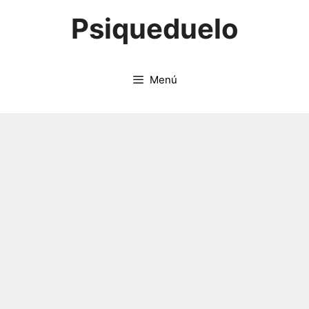
Saltar
Psiqueduelo
al
contenido
Menú