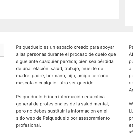
Psiqueduelo es un espacio creado para apoyar
P
a las personas durante el proceso de duelo que
A
sigue ante cualquier perdida; bien sea pérdida
p
de una relación, salud, trabajo, muerte de
a
madre, padre, hermano, hijo, amigo cercano,
p
mascota o cualquier otro ser querido.
e
A
Psiqueduelo brinda información educativa
general de profesionales de la salud mental,
W
pero no debes sustituir la información en el
L
sitio web de Psiqueduelo por asesoramiento
p
profesional.
e
af