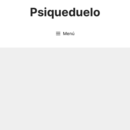
Saltar
Psiqueduelo
al
contenido
Menú