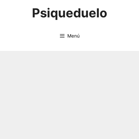
Saltar
Psiqueduelo
al
contenido
Menú