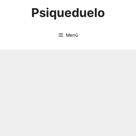
Saltar
Psiqueduelo
al
contenido
Menú