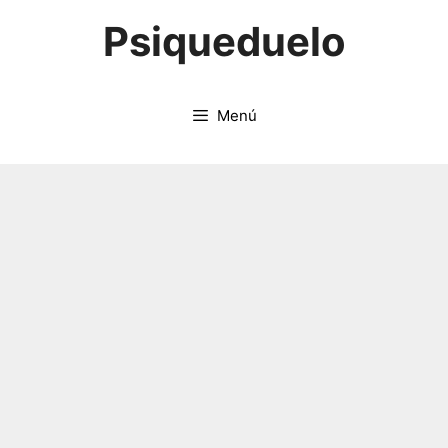
Saltar
Psiqueduelo
al
contenido
Menú