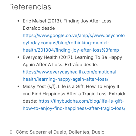
Referencias
Eric Maisel (2013). Finding Joy After Loss.
Extraído desde
https://www.google.co.ve/amp/s/www.psycholo
gytoday.com/us/blog/rethinking-mental-
health/201304/finding-joy-after-loss%3famp
Everyday Health (2017). Learning To Be Happy
Again After A Loss. Extraído desde:
https://www.everydayhealth.com/emotional-
health/learning-happy-again-after-loss/
Missy Yost (s/f). Life is a Gift, How To Enjoy It
and Find Happiness After a Tragic Loss. Extraído
desde:
https://tinybuddha.com/blog/life-is-gift-
how-to-enjoy-find-happiness-after-tragic-loss/
Categorías
Cómo Superar el Duelo
,
Dolientes
,
Duelo