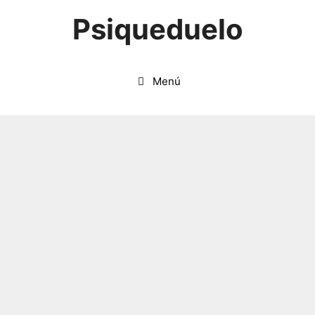
Saltar
Psiqueduelo
al
contenido
Menú