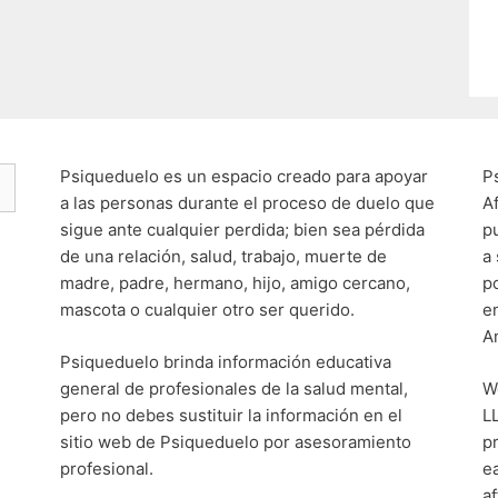
Psiqueduelo es un espacio creado para apoyar
P
a las personas durante el proceso de duelo que
A
sigue ante cualquier perdida; bien sea pérdida
p
de una relación, salud, trabajo, muerte de
a
madre, padre, hermano, hijo, amigo cercano,
p
mascota o cualquier otro ser querido.
e
A
Psiqueduelo brinda información educativa
general de profesionales de la salud mental,
W
pero no debes sustituir la información en el
L
sitio web de Psiqueduelo por asesoramiento
p
profesional.
e
af