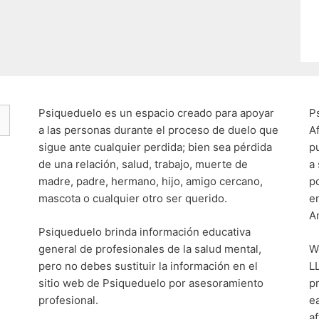
Psiqueduelo es un espacio creado para apoyar
P
a las personas durante el proceso de duelo que
A
sigue ante cualquier perdida; bien sea pérdida
p
de una relación, salud, trabajo, muerte de
a
madre, padre, hermano, hijo, amigo cercano,
p
mascota o cualquier otro ser querido.
e
A
Psiqueduelo brinda información educativa
general de profesionales de la salud mental,
W
pero no debes sustituir la información en el
L
sitio web de Psiqueduelo por asesoramiento
p
profesional.
e
af