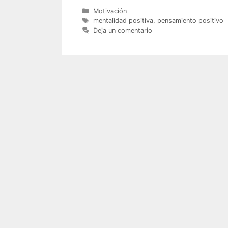
Categorías
Motivación
Etiquetas
mentalidad positiva
,
pensamiento positivo
Deja un comentario