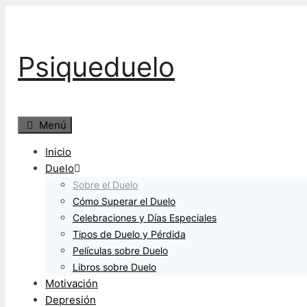
Saltar
al
contenido
Psiqueduelo
Menú
Inicio
Duelo
Sobre el Duelo
Cómo Superar el Duelo
Celebraciones y Días Especiales
Tipos de Duelo y Pérdida
Películas sobre Duelo
Libros sobre Duelo
Motivación
Depresión