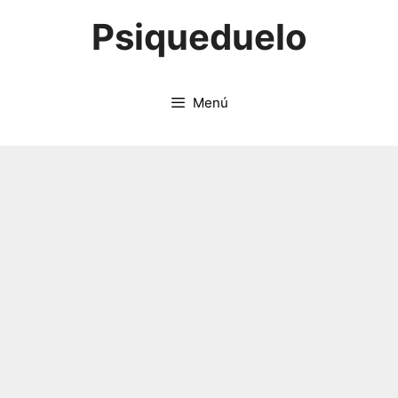
Saltar
Psiqueduelo
al
contenido
Menú