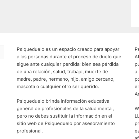
Psiqueduelo es un espacio creado para apoyar
P
a las personas durante el proceso de duelo que
A
sigue ante cualquier perdida; bien sea pérdida
p
de una relación, salud, trabajo, muerte de
a
madre, padre, hermano, hijo, amigo cercano,
p
mascota o cualquier otro ser querido.
e
A
Psiqueduelo brinda información educativa
general de profesionales de la salud mental,
W
pero no debes sustituir la información en el
L
sitio web de Psiqueduelo por asesoramiento
p
profesional.
e
af