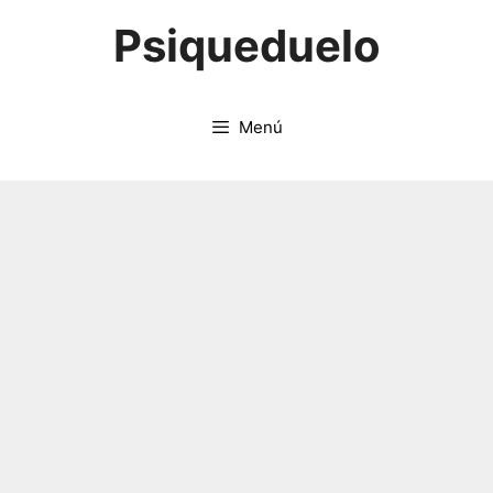
Saltar
Psiqueduelo
al
contenido
Menú