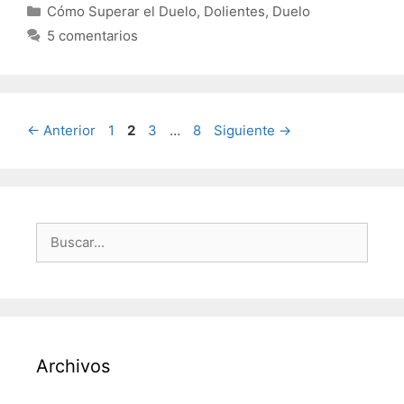
Categorías
Cómo Superar el Duelo
,
Dolientes
,
Duelo
5 comentarios
Página
Página
Página
Página
←
Anterior
1
2
3
…
8
Siguiente
→
Buscar:
Archivos