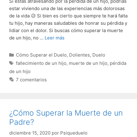
Si estás atravesando por la pérdida de un hijo, podrías
estar viviendo una de las experiencias más dolorosas
de la vida 😥 Si bien es cierto que siempre te hará falta
tu hijo, hay maneras saludables de honrar su pérdida y
lidiar con el dolor. Si buscas cómo superar la muerte
de un hijo, no …
Leer más
Categorías
Cómo Superar el Duelo
,
Dolientes
,
Duelo
Etiquetas
fallecimiento de un hijo
,
muerte de un hijo
,
pérdida
de un hijo
7 comentarios
¿Cómo Superar la Muerte de un
Padre?
diciembre 15, 2020
por
Psiqueduelo