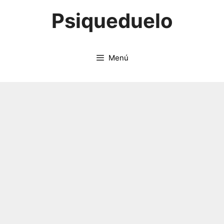
Saltar
Psiqueduelo
al
contenido
Menú