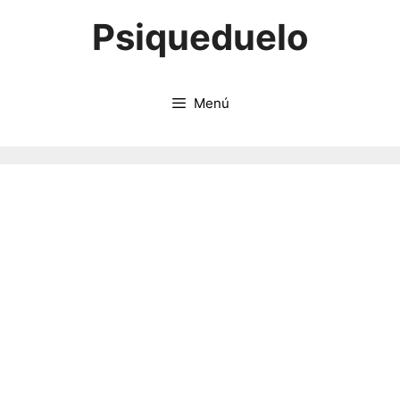
Saltar
Psiqueduelo
al
contenido
Menú