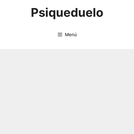
Saltar
Psiqueduelo
al
contenido
Menú