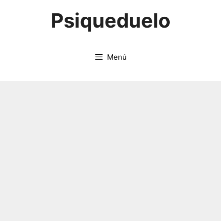
Saltar
Psiqueduelo
al
contenido
Menú