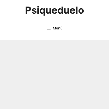
Saltar
Psiqueduelo
al
contenido
Menú