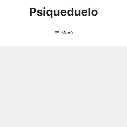
Saltar
Psiqueduelo
al
contenido
Menú