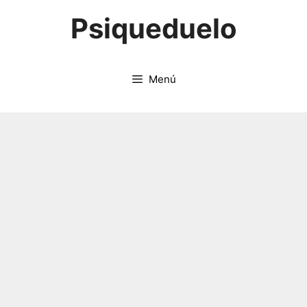
Saltar
Psiqueduelo
al
contenido
Menú