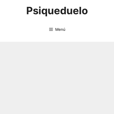
Saltar
Psiqueduelo
al
contenido
Menú