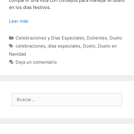
compartir una lista con consejos para manejar el duelo
en los días festivos.
Leer más
Categorías
Celebraciones y Días Especiales
,
Dolientes
,
Duelo
Etiquetas
celebraciones
,
días especiales
,
Duelo
,
Duelo en
Navidad
Deja un comentario
Buscar: