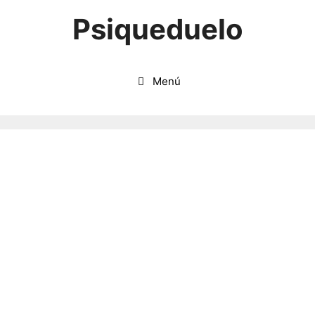
Saltar
Psiqueduelo
al
contenido
Menú