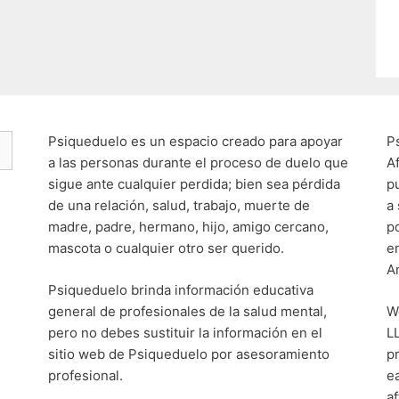
Psiqueduelo es un espacio creado para apoyar
P
a las personas durante el proceso de duelo que
A
sigue ante cualquier perdida; bien sea pérdida
p
de una relación, salud, trabajo, muerte de
a
madre, padre, hermano, hijo, amigo cercano,
p
mascota o cualquier otro ser querido.
e
A
Psiqueduelo brinda información educativa
general de profesionales de la salud mental,
W
pero no debes sustituir la información en el
L
sitio web de Psiqueduelo por asesoramiento
p
profesional.
e
af