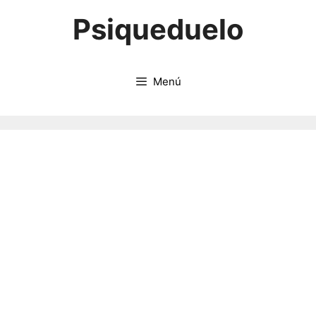
Saltar
Psiqueduelo
al
contenido
Menú