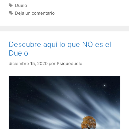
Etiquetas
Duelo
Deja un comentario
Descubre aquí lo que NO es el
Duelo
diciembre 15, 2020
por
Psiqueduelo