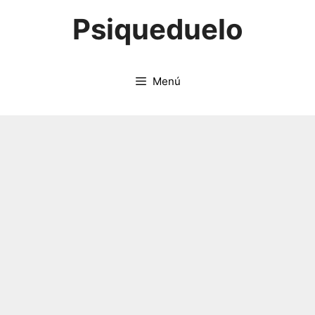
Saltar
Psiqueduelo
al
contenido
Menú