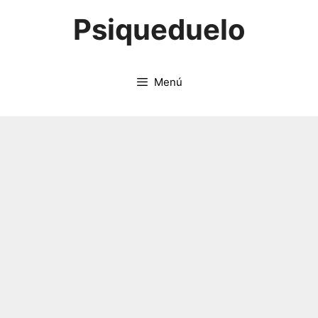
Saltar
Psiqueduelo
al
contenido
Menú