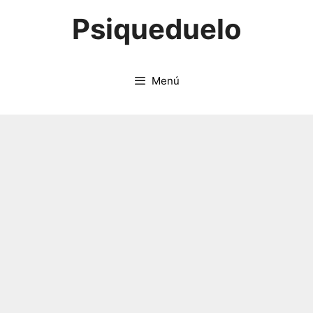
Saltar
Psiqueduelo
al
contenido
Menú