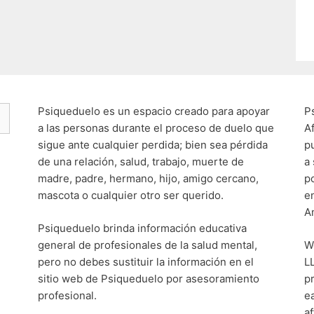
Psiqueduelo es un espacio creado para apoyar
P
a las personas durante el proceso de duelo que
A
sigue ante cualquier perdida; bien sea pérdida
p
de una relación, salud, trabajo, muerte de
a
madre, padre, hermano, hijo, amigo cercano,
p
mascota o cualquier otro ser querido.
e
A
Psiqueduelo brinda información educativa
general de profesionales de la salud mental,
W
pero no debes sustituir la información en el
L
sitio web de Psiqueduelo por asesoramiento
p
profesional.
e
af