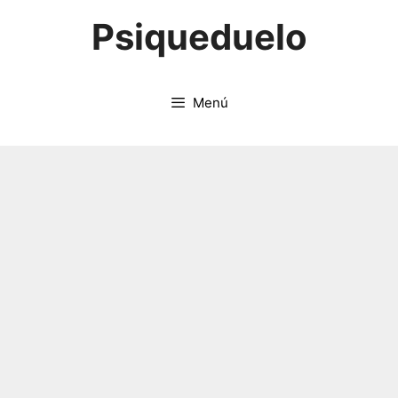
Saltar
Psiqueduelo
al
contenido
Menú