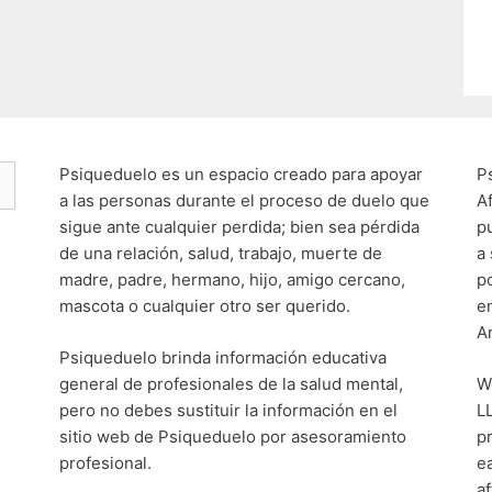
Psiqueduelo es un espacio creado para apoyar
P
a las personas durante el proceso de duelo que
A
sigue ante cualquier perdida; bien sea pérdida
p
de una relación, salud, trabajo, muerte de
a
madre, padre, hermano, hijo, amigo cercano,
p
mascota o cualquier otro ser querido.
e
A
Psiqueduelo brinda información educativa
general de profesionales de la salud mental,
W
pero no debes sustituir la información en el
L
sitio web de Psiqueduelo por asesoramiento
p
profesional.
e
af