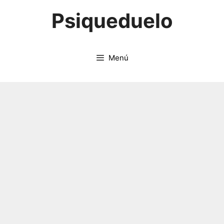
Saltar
Psiqueduelo
al
contenido
Menú