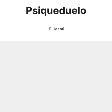
Saltar
Psiqueduelo
al
contenido
Menú