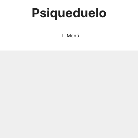
Saltar
Psiqueduelo
al
contenido
Menú