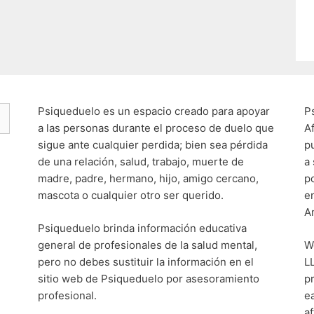
Psiqueduelo es un espacio creado para apoyar
P
a las personas durante el proceso de duelo que
A
sigue ante cualquier perdida; bien sea pérdida
p
de una relación, salud, trabajo, muerte de
a
madre, padre, hermano, hijo, amigo cercano,
p
mascota o cualquier otro ser querido.
e
A
Psiqueduelo brinda información educativa
general de profesionales de la salud mental,
W
pero no debes sustituir la información en el
L
sitio web de Psiqueduelo por asesoramiento
p
profesional.
e
af