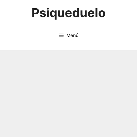
Saltar
Psiqueduelo
al
contenido
Menú