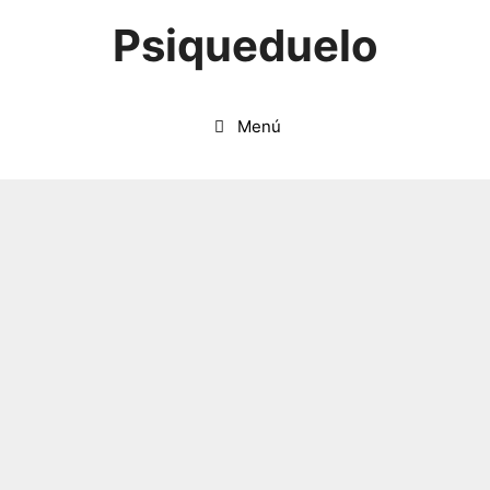
Saltar
Psiqueduelo
al
contenido
Menú