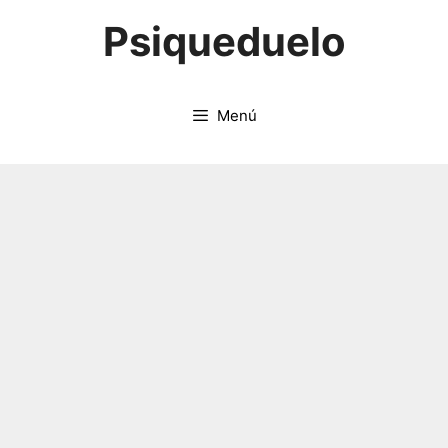
Saltar
Psiqueduelo
al
contenido
Menú