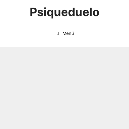
Saltar
Psiqueduelo
al
contenido
Menú