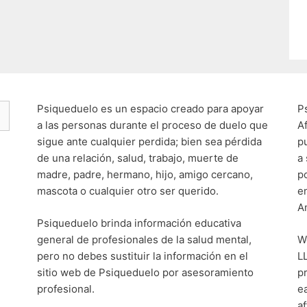
Psiqueduelo es un espacio creado para apoyar
P
a las personas durante el proceso de duelo que
A
sigue ante cualquier perdida; bien sea pérdida
p
de una relación, salud, trabajo, muerte de
a
madre, padre, hermano, hijo, amigo cercano,
p
mascota o cualquier otro ser querido.
e
A
Psiqueduelo brinda información educativa
general de profesionales de la salud mental,
W
pero no debes sustituir la información en el
L
sitio web de Psiqueduelo por asesoramiento
p
profesional.
e
af