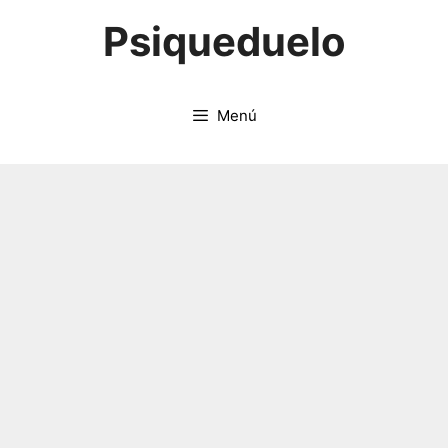
Saltar
Psiqueduelo
al
contenido
Menú