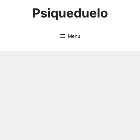
Saltar
Psiqueduelo
al
contenido
Menú