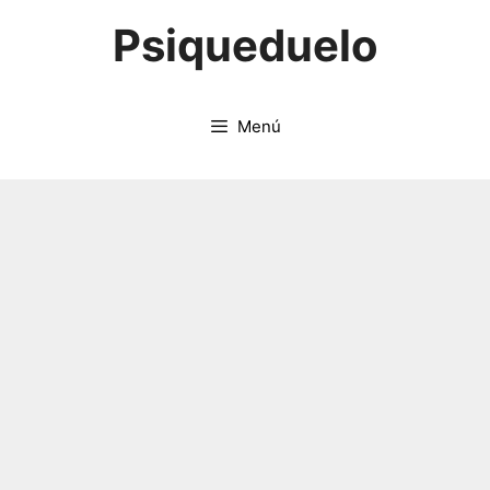
Saltar
Psiqueduelo
al
contenido
Menú