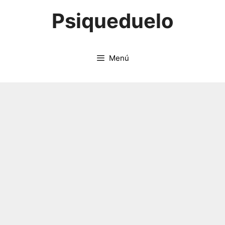
Saltar
Psiqueduelo
al
contenido
Menú