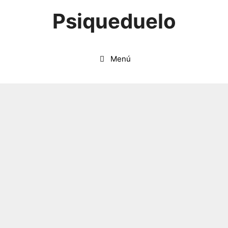
Saltar
Psiqueduelo
al
contenido
Menú