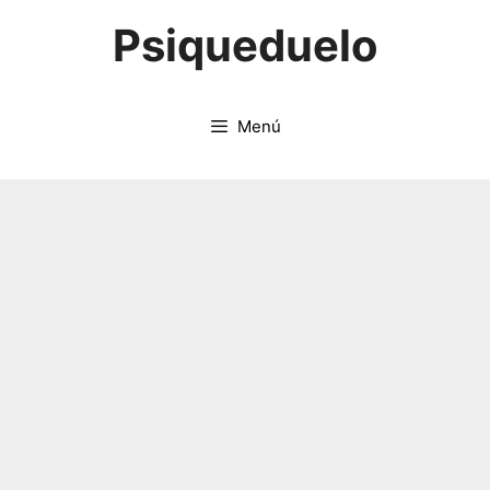
Saltar
Psiqueduelo
al
contenido
Menú