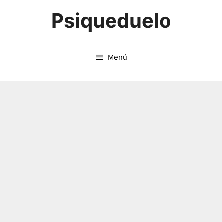
Saltar
Psiqueduelo
al
contenido
Menú