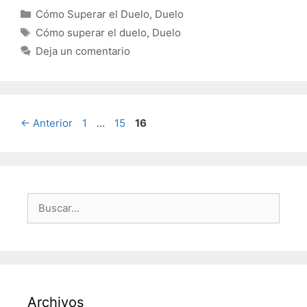
Categorías
Cómo Superar el Duelo
,
Duelo
Etiquetas
Cómo superar el duelo
,
Duelo
Deja un comentario
Página
Página
Página
←
Anterior
1
…
15
16
Buscar:
Archivos