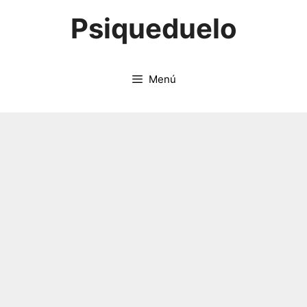
Saltar
Psiqueduelo
al
contenido
Menú