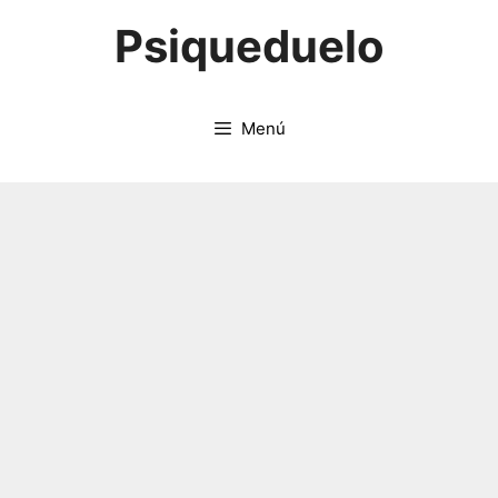
Saltar
Psiqueduelo
al
contenido
Menú