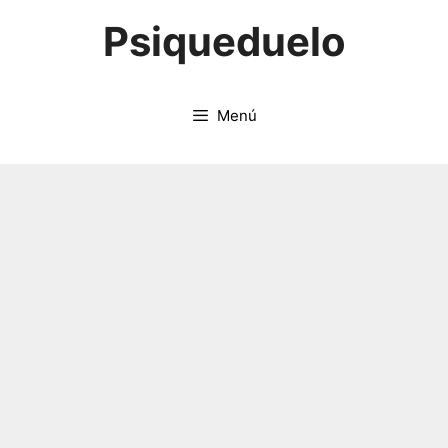
Saltar
Psiqueduelo
al
contenido
Menú